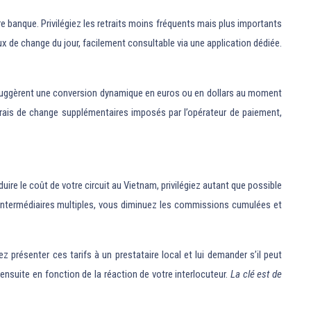
 banque. Privilégiez les retraits moins fréquents mais plus importants
x de change du jour, facilement consultable via une application dédiée.
x suggèrent une conversion dynamique en euros ou en dollars au moment
frais de change supplémentaires imposés par l’opérateur de paiement,
uire le coût de votre circuit au Vietnam, privilégiez autant que possible
s intermédiaires multiples, vous diminuez les commissions cumulées et
 présenter ces tarifs à un prestataire local et lui demander s’il peut
nsuite en fonction de la réaction de votre interlocuteur.
La clé est de