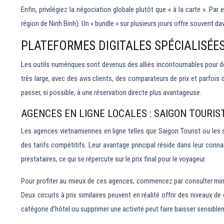
Enfin, privilégiez la négociation globale plutôt que « à la carte ». P
région de Ninh Binh). Un « bundle » sur plusieurs jours offre souvent da
PLATEFORMES DIGITALES SPÉCIALISÉES
Les outils numériques sont devenus des alliés incontournables pour dé
très large, avec des avis clients, des comparateurs de prix et parfoi
passer, si possible, à une réservation directe plus avantageuse.
AGENCES EN LIGNE LOCALES : SAIGON TOURIS
Les agences vietnamiennes en ligne telles que Saigon Tourist ou les
des tarifs compétitifs. Leur avantage principal réside dans leur conna
prestataires, ce qui se répercute sur le prix final pour le voyageur.
Pour profiter au mieux de ces agences, commencez par consulter minuti
Deux circuits à prix similaires peuvent en réalité offrir des niveaux 
catégorie d’hôtel ou supprimer une activité peut faire baisser sensiblem