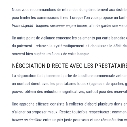
Nous vous recommandons de retirer des dong directement aux distribute
pour limiter les commissions fixes. Lorsque l’on vous propose un tarif
Votre objectif : toujours raisonner en prix locaux
, afin de garder une visi
Un autre point de vigilance concerne les paiements par carte bancair
du paiement : refusez-la systématiquement et choisissez le débit da
souvent bien supérieurs à ceux de votre banque.
NÉGOCIATION DIRECTE AVEC LES PRESTATAIR
La négociation fait pleinement partie de la culture commerciale vietnami
un contact direct avec les prestataires locaux (agences de quartier,
pouvez obtenir des réductions significatives, surtout pour des réservat
Une approche efficace consiste à collecter d’abord plusieurs devis en
s’aligner ou proposer mieux. Restez toutefois respectueux : commence
trouver un équilibre
entre un prix juste pour vous et une rémunération c