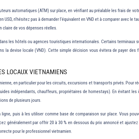
urs automatiques (ATM) sur place, en vérifiant au préalable les frais de votre
 en USD, n’hésitez pas à demander l’équivalent en VND et à comparer avec le tau
on claire de vos dépenses réelles.
e dans les hôtels ou agences touristiques internationales. Certains terminau
ns la devise locale (VND). Cette simple décision vous évitera de payer des 
ES LOCAUX VIETNAMIENS
enne, en particulier pour les circuits, excursions et transports privés. Pour réd
 guides indépendants, chauffeurs, propriétaires de homestays). En évitant le
ions de plusieurs jours.
 ligne, puis à les utiliser comme base de comparaison sur place. Vous pouvez
z généralement par offrir 20 à 30 % en dessous du prix annoncé et ajustez e
orrecte pour le professionnel vietnamien.