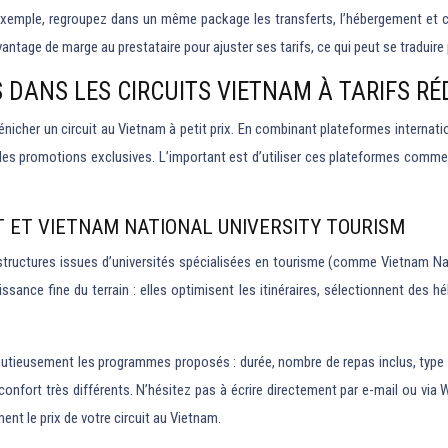
ar exemple, regroupez dans un même package les transferts, l’hébergement et cer
vantage de marge au prestataire pour ajuster ses tarifs, ce qui peut se traduir
 DANS LES CIRCUITS VIETNAM À TARIFS RÉ
nicher un circuit au Vietnam à petit prix. En combinant plateformes internatio
s des promotions exclusives. L’important est d’utiliser ces plateformes comm
T ET VIETNAM NATIONAL UNIVERSITY TOURISM
 structures issues d’universités spécialisées en tourisme (comme Vietnam Na
issance fine du terrain : elles optimisent les itinéraires, sélectionnent des
eusement les programmes proposés : durée, nombre de repas inclus, type de tr
de confort très différents. N’hésitez pas à écrire directement par e-mail ou v
ent le prix de votre circuit au Vietnam.