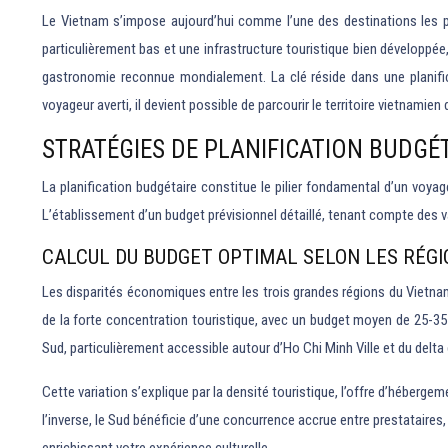
Le Vietnam s’impose aujourd’hui comme l’une des destinations les pl
particulièrement bas et une infrastructure touristique bien développé
gastronomie reconnue mondialement. La clé réside dans une planifica
voyageur averti, il devient possible de parcourir le territoire vietnami
STRATÉGIES DE PLANIFICATION BUDGÉ
La planification budgétaire constitue le pilier fondamental d’un vo
L’établissement d’un budget prévisionnel détaillé, tenant compte des 
CALCUL DU BUDGET OPTIMAL SELON LES RÉGI
Les disparités économiques entre les trois grandes régions du Vietnam 
de la forte concentration touristique, avec un budget moyen de 25-3
Sud, particulièrement accessible autour d’Ho Chi Minh Ville et du del
Cette variation s’explique par la densité touristique, l’offre d’héberge
l’inverse, le Sud bénéficie d’une concurrence accrue entre prestataires