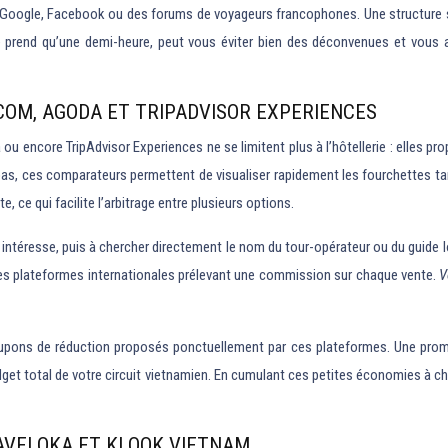
ur Google, Facebook ou des forums de voyageurs francophones. Une structure sé
ne prend qu’une demi-heure, peut vous éviter bien des déconvenues et vous as
COM, AGODA ET TRIPADVISOR EXPERIENCES
ncore TripAdvisor Experiences ne se limitent plus à l’hôtellerie : elles prop
s, ces comparateurs permettent de visualiser rapidement les fourchettes tarif
e, ce qui facilite l’arbitrage entre plusieurs options.
 intéresse, puis à chercher directement le nom du tour-opérateur ou du guide 
les plateformes internationales prélevant une commission sur chaque vente.
V
coupons de réduction proposés ponctuellement par ces plateformes. Une pro
udget total de votre circuit vietnamien. En cumulant ces petites économies à c
RAVELOKA ET KLOOK VIETNAM