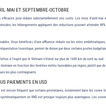
VRIL-MAI ET SEPTEMBRE-OCTOBRE
us efficaces pour réduire substantiellement vos coûts. Les mois d’avril-ma
 périodes, les hébergements appliquent des réductions pouvant atteindre 40% 
ables. Vous bénéficiez d’une affluence réduite sur les sites emblématiques, d’
 fréquentation touristique, permet de diviser par deux certains postes budgétai
ois à l’esprit que le Vietnam s’étend sur plus de 1600 km du nord au sud : 
 itinéraire en fonction des fenêtres météo favorables par région, plutôt que de
iques les plus contraignants.
SUS PAIEMENTS EN USD
l est encore fréquent que certains prestataires, notamment dans les zones trè
yer systématiquement en VND est presque toujours plus avantageux. Les con