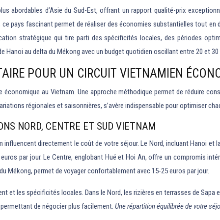
us abordables d’Asie du Sud-Est, offrant un rapport qualité-prix exceptionne
e, ce pays fascinant permet de réaliser des économies substantielles tout en
tion stratégique qui tire parti des spécificités locales, des périodes op
en de Hanoi au delta du Mékong avec un budget quotidien oscillant entre 20 et 30
TAIRE POUR UN CIRCUIT VIETNAMIEN ÉCON
yage économique au Vietnam. Une approche méthodique permet de réduire cons
variations régionales et saisonnières, s’avère indispensable pour optimiser c
ONS NORD, CENTRE ET SUD VIETNAM
influencent directement le coût de votre séjour. Le Nord, incluant Hanoi et l
5 euros par jour. Le Centre, englobant Hué et Hoi An, offre un compromis int
ta du Mékong, permet de voyager confortablement avec 15-25 euros par jour.
ment et les spécificités locales. Dans le Nord, les rizières en terrasses de Sa
, permettant de négocier plus facilement.
Une répartition équilibrée de votre séj