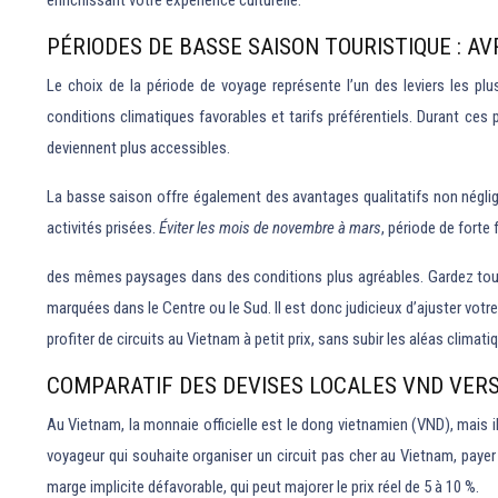
enrichissant votre expérience culturelle.
PÉRIODES DE BASSE SAISON TOURISTIQUE : A
Le choix de la période de voyage représente l’un des leviers les pl
conditions climatiques favorables et tarifs préférentiels. Durant ces
deviennent plus accessibles.
La basse saison offre également des avantages qualitatifs non néglige
activités prisées.
Éviter les mois de novembre à mars
, période de forte
des mêmes paysages dans des conditions plus agréables. Gardez toutef
marquées dans le Centre ou le Sud. Il est donc judicieux d’ajuster votre
profiter de circuits au Vietnam à petit prix, sans subir les aléas climat
COMPARATIF DES DEVISES LOCALES VND VER
Au Vietnam, la monnaie officielle est le dong vietnamien (VND), mais i
voyageur qui souhaite organiser un circuit pas cher au Vietnam, pa
marge implicite défavorable, qui peut majorer le prix réel de 5 à 10 %.