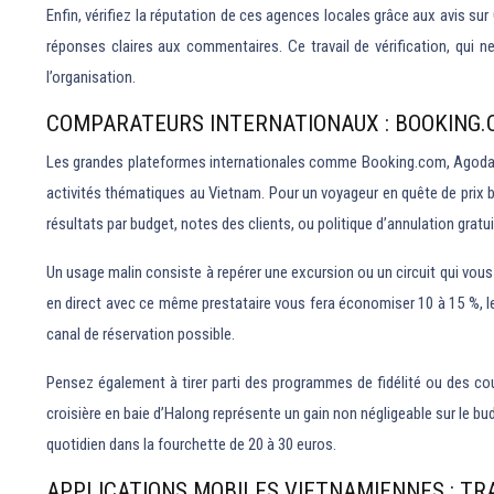
Enfin, vérifiez la réputation de ces agences locales grâce aux avis s
réponses claires aux commentaires. Ce travail de vérification, qui 
l’organisation.
COMPARATEURS INTERNATIONAUX : BOOKING.
Les grandes plateformes internationales comme Booking.com, Agoda ou e
activités thématiques au Vietnam. Pour un voyageur en quête de prix ba
résultats par budget, notes des clients, ou politique d’annulation gratuit
Un usage malin consiste à repérer une excursion ou un circuit qui vous
en direct avec ce même prestataire vous fera économiser 10 à 15 %, 
canal de réservation possible.
Pensez également à tirer parti des programmes de fidélité ou des 
croisière en baie d’Halong représente un gain non négligeable sur le b
quotidien dans la fourchette de 20 à 30 euros.
APPLICATIONS MOBILES VIETNAMIENNES : T