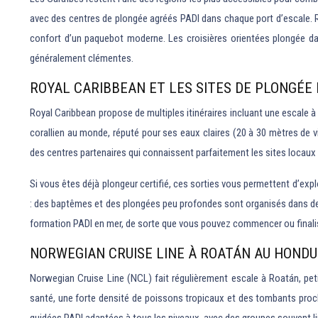
avec des centres de plongée agréés PADI dans chaque port d’escale. R
confort d’un paquebot moderne. Les croisières orientées plongée da
généralement clémentes.
ROYAL CARIBBEAN ET LES SITES DE PLONGÉE
Royal Caribbean propose de multiples itinéraires incluant une escale à
corallien au monde, réputé pour ses eaux claires (20 à 30 mètres de 
des centres partenaires qui connaissent parfaitement les sites locau
Si vous êtes déjà plongeur certifié, ces sorties vous permettent d’ex
: des baptêmes et des plongées peu profondes sont organisés dans de
formation PADI en mer, de sorte que vous pouvez commencer ou finali
NORWEGIAN CRUISE LINE À ROATÁN AU HONDU
Norwegian Cruise Line (NCL) fait régulièrement escale à Roatán, peti
santé, une forte densité de poissons tropicaux et des tombants proch