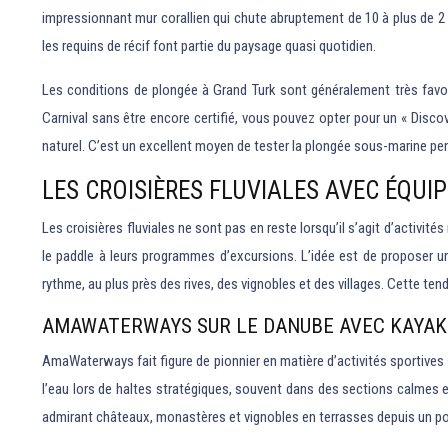
impressionnant mur corallien qui chute abruptement de 10 à plus de 2 
les requins de récif font partie du paysage quasi quotidien.
Les conditions de plongée à Grand Turk sont généralement très favor
Carnival sans être encore certifié, vous pouvez opter pour un « Disco
naturel. C’est un excellent moyen de tester la plongée sous-marine pe
LES CROISIÈRES FLUVIALES AVEC ÉQU
Les croisières fluviales ne sont pas en reste lorsqu’il s’agit d’activi
le paddle à leurs programmes d’excursions. L’idée est de proposer un
rythme, au plus près des rives, des vignobles et des villages. Cette t
AMAWATERWAYS SUR LE DANUBE AVEC KAYAK
AmaWaterways fait figure de pionnier en matière d’activités sportives s
l’eau lors de haltes stratégiques, souvent dans des sections calmes 
admirant châteaux, monastères et vignobles en terrasses depuis un poi