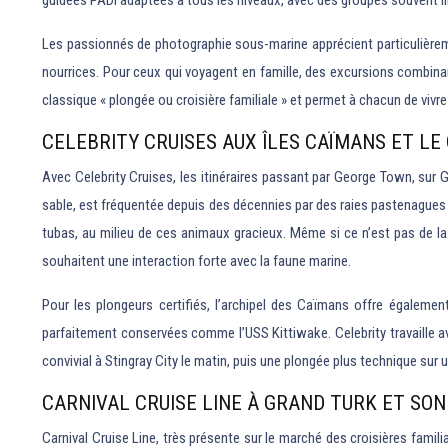
guidées PADI adaptées à tous les niveaux, avec des groupes souvent lim
Les passionnés de photographie sous-marine apprécient particulièreme
nourrices. Pour ceux qui voyagent en famille, des excursions combina
classique « plongée ou croisière familiale » et permet à chacun de vivr
CELEBRITY CRUISES AUX ÎLES CAÏMANS ET LE
Avec Celebrity Cruises, les itinéraires passant par George Town, sur 
sable, est fréquentée depuis des décennies par des raies pastenagues 
tubas, au milieu de ces animaux gracieux. Même si ce n’est pas de la 
souhaitent une interaction forte avec la faune marine.
Pour les plongeurs certifiés, l’archipel des Caïmans offre égalem
parfaitement conservées comme l’USS Kittiwake. Celebrity travaille av
convivial à Stingray City le matin, puis une plongée plus technique sur 
CARNIVAL CRUISE LINE À GRAND TURK ET SON
Carnival Cruise Line, très présente sur le marché des croisières famili