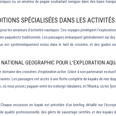
oriques ou un amateur de pagaie souhaitant naviguer dans des baies tranquil
DITIONS SPÉCIALISÉES DANS LES ACTIVIT
our les amateurs d’activités nautiques. Ces voyages privilégient l’exploration 
 les paquebots traditionnels. Les passagers embarquent généralement sur des
e est systématiquement inclus dans le tarif de croisière, et des guides n
 NATIONAL GEOGRAPHIC POUR L’EXPLORATION AQU
le domaine des
croisières d’exploration active
. Grâce à son partenariat exclus
es navires. Les passagers ont accès à une flotte complète de kayaks de mer di
e, où vous pouvez pagayer entre les icebergs tabulaires, et l’Alaska, où les fjo
 Chaque excursion en kayak est précédée d’un briefing détaillé sur l’écosy
e qualité professionnelle, des gilets de sauvetage certifiés et des kayaks 