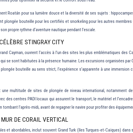
ités pour optimiser la sécurité et le confort sous l’eau.
nt Roatán pour sa lumière douce et la diversité de ses sujets : hippocampes
nt plongée bouteille pour les certifiés et snorkeling pour les autres membres
e son propre rythme d’aventure nautique pendant l’escale.
 CÉLÈBRE STINGRAY CITY
Grand Cayman, ouvrent l’accès à l’un des sites les plus emblématiques des Ca
qui se sont habituées à la présence humaine. Les excursions organisées par C
plongée bouteille au sens strict, l’expérience s’apparente à une immersion co
ent une multitude de sites de plongée de niveau international, notamment 
ec des centres PADI locaux qui assurent le transport, le matériel et l’encad
un tombant l’après-midi, avant de regagner le navire pour profiter des équipeme
 MUR DE CORAIL VERTICAL
ales et abordables, inclut souvent Grand Turk (îles Turques-et-Caïques) dans s