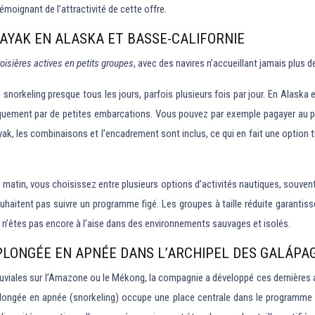
émoignant de l’attractivité de cette offre.
KAYAK EN ALASKA ET BASSE-CALIFORNIE
roisières actives en petits groupes
, avec des navires n’accueillant jamais plus 
snorkeling presque tous les jours, parfois plusieurs fois par jour. En Alaska et
iquement par de petites embarcations. Vous pouvez par exemple pagayer au pi
ak, les combinaisons et l’encadrement sont inclus, ce qui en fait une option 
atin, vous choisissez entre plusieurs options d’activités nautiques, souvent 
souhaitent pas suivre un programme figé. Les groupes à taille réduite garanti
s n’êtes pas encore à l’aise dans des environnements sauvages et isolés.
PLONGÉE EN APNÉE DANS L’ARCHIPEL DES GALÁPA
fluviales sur l’Amazone ou le Mékong, la compagnie a développé ces dernière
plongée en apnée (snorkeling) occupe une place centrale dans le programme