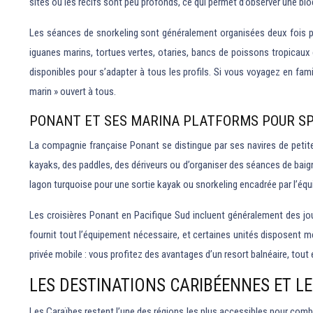
sites où les récifs sont peu profonds, ce qui permet d’observer une bio
Les séances de snorkeling sont généralement organisées deux fois par 
iguanes marins, tortues vertes, otaries, bancs de poissons tropicaux 
disponibles pour s’adapter à tous les profils. Si vous voyagez en fa
marin » ouvert à tous.
PONANT ET SES MARINA PLATFORMS POUR SP
La compagnie française Ponant se distingue par ses navires de peti
kayaks, des paddles, des dériveurs ou d’organiser des séances de baign
lagon turquoise pour une sortie kayak ou snorkeling encadrée par l’équ
Les croisières Ponant en Pacifique Sud incluent généralement des jo
fournit tout l’équipement nécessaire, et certaines unités disposen
privée mobile : vous profitez des avantages d’un resort balnéaire, tout
LES DESTINATIONS CARIBÉENNES ET LE
Les Caraïbes restent l’une des régions les plus accessibles pour comb