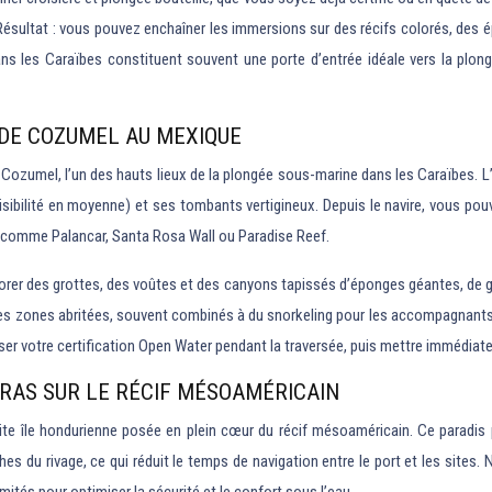
ésultat : vous pouvez enchaîner les immersions sur des récifs colorés, des 
ns les Caraïbes constituent souvent une porte d’entrée idéale vers la plo
 DE COZUMEL AU MEXIQUE
 Cozumel, l’un des hauts lieux de la plongée sous-marine dans les Caraïbes. L’
visibilité en moyenne) et ses tombants vertigineux. Depuis le navire, vous po
x comme Palancar, Santa Rosa Wall ou Paradise Reef.
plorer des grottes, des voûtes et des canyons tapissés d’éponges géantes, de
s zones abritées, souvent combinés à du snorkeling pour les accompagnants. 
ser votre certification Open Water pendant la traversée, puis mettre immédi
RAS SUR LE RÉCIF MÉSOAMÉRICAIN
te île hondurienne posée en plein cœur du récif mésoaméricain. Ce paradis p
es du rivage, ce qui réduit le temps de navigation entre le port et les sites