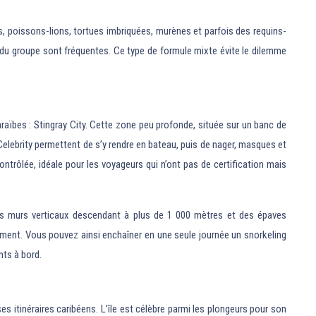
, poissons-lions, tortues imbriquées, murènes et parfois des requins-
 du groupe sont fréquentes. Ce type de formule mixte évite le dilemme
raïbes : Stingray City. Cette zone peu profonde, située sur un banc de
elebrity permettent de s’y rendre en bateau, puis de nager, masques et
ntrôlée, idéale pour les voyageurs qui n’ont pas de certification mais
des murs verticaux descendant à plus de 1 000 mètres et des épaves
rement. Vous pouvez ainsi enchaîner en une seule journée un snorkeling
nts à bord.
es itinéraires caribéens. L’île est célèbre parmi les plongeurs pour son