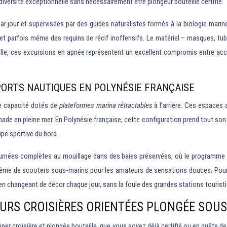
diversité exceptionnelle sans nécessairement être plongeur bouteille certifié.
jour et supervisées par des guides naturalistes formés à la biologie marine. 
et parfois même des requins de récif inoffensifs. Le matériel – masques, tub
mille, ces excursions en apnée représentent un excellent compromis entre acc
ORTS NAUTIQUES EN POLYNÉSIE FRANÇAISE
te capacité dotés de
plateformes marina rétractables
à l’arrière. Ces espaces 
ade en pleine mer. En Polynésie française, cette configuration prend tout son
ipe sportive du bord.
urnées complètes au mouillage dans des baies préservées, où le programme al
t même de scooters sous-marins pour les amateurs de sensations douces. Po
 en changeant de décor chaque jour, sans la foule des grandes stations tourist
URS CROISIÈRES ORIENTÉES PLONGÉE SOUS-
iner croisière et plongée bouteille, que vous soyez déjà certifié ou en quête