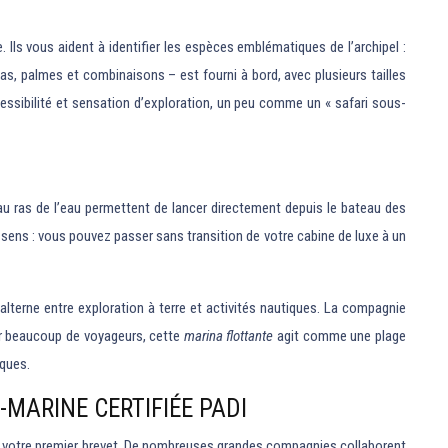
Ils vous aident à identifier les espèces emblématiques de l’archipel :
as, palmes et combinaisons – est fourni à bord, avec plusieurs tailles
essibilité et sensation d’exploration, un peu comme un « safari sous-
au ras de l’eau permettent de lancer directement depuis le bateau des
 sens : vous pouvez passer sans transition de votre cabine de luxe à un
terne entre exploration à terre et activités nautiques. La compagnie
ur beaucoup de voyageurs, cette
marina flottante
agit comme une plage
iques.
MARINE CERTIFIÉE PADI
 de votre premier brevet. De nombreuses grandes compagnies collaborent