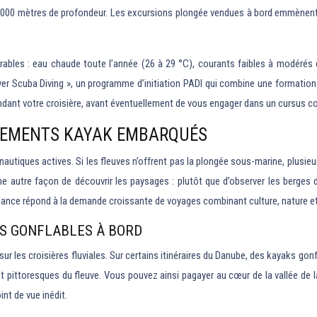
000 mètres de profondeur. Les excursions plongée vendues à bord emmènent les
ables : eau chaude toute l’année (26 à 29 °C), courants faibles à modérés e
ver Scuba Diving », un programme d’initiation PADI qui combine une formation
ndant votre croisière, avant éventuellement de vous engager dans un cursus co
IPEMENTS KAYAK EMBARQUÉS
tés nautiques actives. Si les fleuves n’offrent pas la plongée sous-marine, pl
e autre façon de découvrir les paysages : plutôt que d’observer les berges 
endance répond à la demande croissante de voyages combinant culture, nature e
S GONFLABLES À BORD
ur les croisières fluviales. Sur certains itinéraires du Danube, des kayaks gon
et pittoresques du fleuve. Vous pouvez ainsi pagayer au cœur de la vallée de
nt de vue inédit.