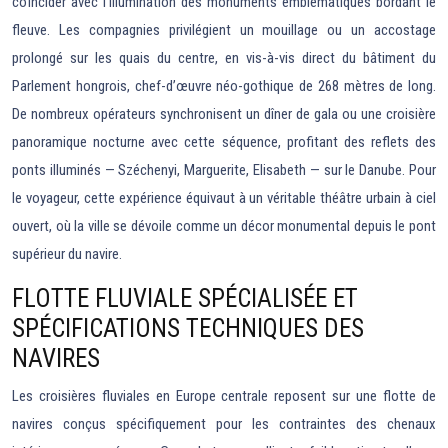
coïncider avec l’illumination des monuments emblématiques bordant le
fleuve. Les compagnies privilégient un mouillage ou un accostage
prolongé sur les quais du centre, en vis-à-vis direct du bâtiment du
Parlement hongrois, chef-d’œuvre néo-gothique de 268 mètres de long.
De nombreux opérateurs synchronisent un dîner de gala ou une croisière
panoramique nocturne avec cette séquence, profitant des reflets des
ponts illuminés — Széchenyi, Marguerite, Elisabeth — sur le Danube. Pour
le voyageur, cette expérience équivaut à un véritable théâtre urbain à ciel
ouvert, où la ville se dévoile comme un décor monumental depuis le pont
supérieur du navire.
FLOTTE FLUVIALE SPÉCIALISÉE ET
SPÉCIFICATIONS TECHNIQUES DES
NAVIRES
Les croisières fluviales en Europe centrale reposent sur une flotte de
navires conçus spécifiquement pour les contraintes des chenaux