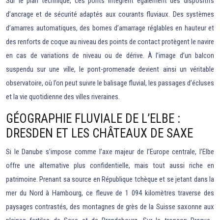
Sur le plan technique, ces ponts intègrent également des dispositifs
d’ancrage et de sécurité adaptés aux courants fluviaux. Des systèmes
d’amarres automatiques, des bornes d’amarrage réglables en hauteur et
des renforts de coque au niveau des points de contact protègent le navire
en cas de variations de niveau ou de dérive. À l’image d’un balcon
suspendu sur une ville, le pont-promenade devient ainsi un véritable
observatoire, où l’on peut suivre le balisage fluvial, les passages d’écluses
et la vie quotidienne des villes riveraines.
GÉOGRAPHIE FLUVIALE DE L’ELBE :
DRESDEN ET LES CHÂTEAUX DE SAXE
Si le Danube s’impose comme l’axe majeur de l’Europe centrale, l’Elbe
offre une alternative plus confidentielle, mais tout aussi riche en
patrimoine. Prenant sa source en République tchèque et se jetant dans la
mer du Nord à Hambourg, ce fleuve de 1 094 kilomètres traverse des
paysages contrastés, des montagnes de grès de la Suisse saxonne aux