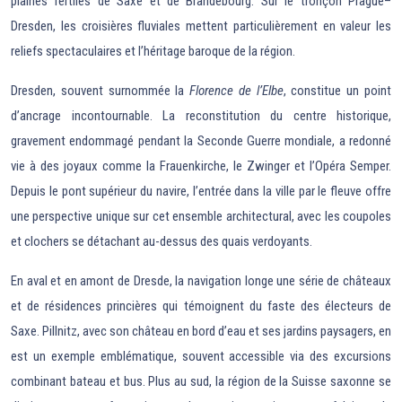
plaines fertiles de Saxe et de Brandebourg. Sur le tronçon Prague–
Dresden, les croisières fluviales mettent particulièrement en valeur les
reliefs spectaculaires et l’héritage baroque de la région.
Dresden, souvent surnommée la
Florence de l’Elbe
, constitue un point
d’ancrage incontournable. La reconstitution du centre historique,
gravement endommagé pendant la Seconde Guerre mondiale, a redonné
vie à des joyaux comme la Frauenkirche, le Zwinger et l’Opéra Semper.
Depuis le pont supérieur du navire, l’entrée dans la ville par le fleuve offre
une perspective unique sur cet ensemble architectural, avec les coupoles
et clochers se détachant au-dessus des quais verdoyants.
En aval et en amont de Dresde, la navigation longe une série de châteaux
et de résidences princières qui témoignent du faste des électeurs de
Saxe. Pillnitz, avec son château en bord d’eau et ses jardins paysagers, en
est un exemple emblématique, souvent accessible via des excursions
combinant bateau et bus. Plus au sud, la région de la Suisse saxonne se