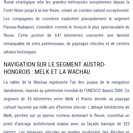
fluvial stratégique relie les grandes métropoles européennes depuis la
Forêt-Noire jusqu’à la mer Noire, créant un corridor naturel exceptionnel.
Les compagnies de croisières exploitent principalement le segment
Passau-Budapest, considéré comme le tronçon le plus spectaculaire du
fleuve. Cette portion de 647 kilomètres concentre une densité
remarquable de sites patrimoniaux, de paysages viticoles et de centres
urbains historiques.
NAVIGATION SUR LE SEGMENT AUSTRO-
HONGROIS : MELK ET LA WACHAU
La vallée de la Wachau représente l’un des joyaux de la navigation
danubienne, classée au patrimoine mondial de l’UNESCO depuis 2000. Ce
segment de 35 kilomètres entre Melk et Krems dévoile un paysage
culturel façonné par mille ans d’histoire viticole. L’abbaye bénédictine de
Melk, perchée sur un éperon rocheux dominant le fleuve, constitue un
point d’ancrage architectural majeur avec sa façade baroque de 325
mètres. Les terrasses viticoles en gradins produisent des
Riesling
et