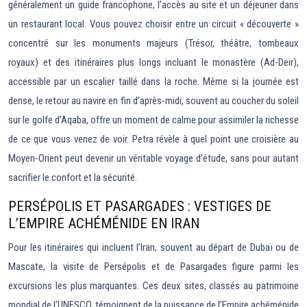
généralement un guide francophone, l’accès au site et un déjeuner dans
un restaurant local. Vous pouvez choisir entre un circuit « découverte »
concentré sur les monuments majeurs (Trésor, théâtre, tombeaux
royaux) et des itinéraires plus longs incluant le monastère (Ad-Deir),
accessible par un escalier taillé dans la roche. Même si la journée est
dense, le retour au navire en fin d’après-midi, souvent au coucher du soleil
sur le golfe d’Aqaba, offre un moment de calme pour assimiler la richesse
de ce que vous venez de voir. Petra révèle à quel point une croisière au
Moyen-Orient peut devenir un véritable voyage d’étude, sans pour autant
sacrifier le confort et la sécurité.
PERSÉPOLIS ET PASARGADES : VESTIGES DE
L’EMPIRE ACHÉMÉNIDE EN IRAN
Pour les itinéraires qui incluent l’Iran, souvent au départ de Dubaï ou de
Mascate, la visite de Persépolis et de Pasargades figure parmi les
excursions les plus marquantes. Ces deux sites, classés au patrimoine
mondial de l’UNESCO, témoignent de la puissance de l’Empire achéménide