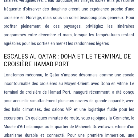
falaises vertigineuses. L’eau turquoise, les villages isolés et la possibilité
fréquente d’observer des dauphins créent une expérience proche d’une
croisière en Norvège, mais sous un soleil beaucoup plus généreux. Pour
profiter pleinement de ces paysages, privilégiez les itinéraires
programmés entre décembre et mars, lorsque les températures restent
agréables pour les sorties en mer et les randonnées légères.
ESCALES AU QATAR : DOHA ET LE TERMINAL DE
CROISIÈRE HAMAD PORT
Longtemps méconnu, le Qatar s’impose désormais comme une escale
incontournable des croisières au Moyen-Orient, avec Doha en vitrine. Le
terminal de croisière de Hamad Port, inauguré récemment, a été conçu
pour accueillir simultanément plusieurs navires de grande capacité, avec
des halls climatisés, des salons VIP et une logistique fluide pour les
excursions. En quelques minutes de route, vous rejoignez la Corniche, le
Musée d’Art islamique ou le quartier de Msheireb Downtown, vitrine d’un
urbanisme durable et connecté. Pour une première immersion, une