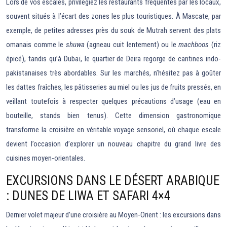
Lors de vos escales, privilégiez les restaurants fréquentés par les locaux,
souvent situés à l’écart des zones les plus touristiques. À Mascate, par
exemple, de petites adresses près du souk de Mutrah servent des plats
omanais comme le
shuwa
(agneau cuit lentement) ou le
machboos
(riz
épicé), tandis qu’à Dubaï, le quartier de Deira regorge de cantines indo-
pakistanaises très abordables. Sur les marchés, n’hésitez pas à goûter
les dattes fraîches, les pâtisseries au miel ou les jus de fruits pressés, en
veillant toutefois à respecter quelques précautions d’usage (eau en
bouteille, stands bien tenus). Cette dimension gastronomique
transforme la croisière en véritable voyage sensoriel, où chaque escale
devient l’occasion d’explorer un nouveau chapitre du grand livre des
cuisines moyen-orientales.
EXCURSIONS DANS LE DÉSERT ARABIQUE
: DUNES DE LIWA ET SAFARI 4×4
Dernier volet majeur d’une croisière au Moyen-Orient : les excursions dans