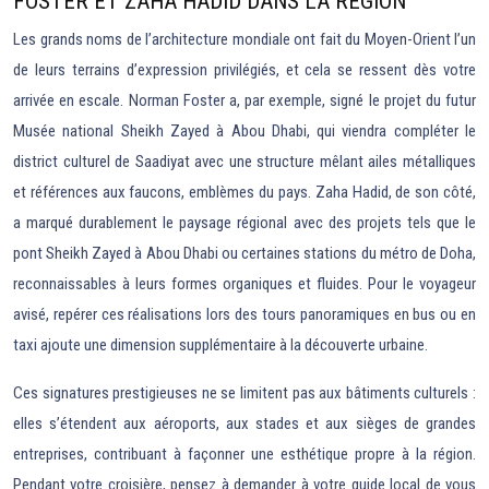
FOSTER ET ZAHA HADID DANS LA RÉGION
Les grands noms de l’architecture mondiale ont fait du Moyen-Orient l’un
de leurs terrains d’expression privilégiés, et cela se ressent dès votre
arrivée en escale. Norman Foster a, par exemple, signé le projet du futur
Musée national Sheikh Zayed à Abou Dhabi, qui viendra compléter le
district culturel de Saadiyat avec une structure mêlant ailes métalliques
et références aux faucons, emblèmes du pays. Zaha Hadid, de son côté,
a marqué durablement le paysage régional avec des projets tels que le
pont Sheikh Zayed à Abou Dhabi ou certaines stations du métro de Doha,
reconnaissables à leurs formes organiques et fluides. Pour le voyageur
avisé, repérer ces réalisations lors des tours panoramiques en bus ou en
taxi ajoute une dimension supplémentaire à la découverte urbaine.
Ces signatures prestigieuses ne se limitent pas aux bâtiments culturels :
elles s’étendent aux aéroports, aux stades et aux sièges de grandes
entreprises, contribuant à façonner une esthétique propre à la région.
Pendant votre croisière, pensez à demander à votre guide local de vous