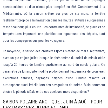
continu depuis une décennie, portés par la recherche de paysages
spectaculaires et d’un climat plus tempéré en été. Contrairement à la
Méditerranée, où la saison s’étire sur plus de six mois, la fenêtre
réellement propice à la navigation dans les hautes latitudes européennes
reste beaucoup plus courte. Les contraintes de luminosité, de glace et de
températures imposent une planification rigoureuse des départs, tant
pour les compagnies que pour les voyageurs.
En moyenne, la saison des croisières fjords s’étend de mai à septembre,
avec un pic en juin-juillet lorsque le phénomène du soleil de minuit offre
jusqu’à 20 heures de lumière quotidienne au nord du cercle polaire. Ce
paramètre de luminosité modifie profondément l’expérience de croisière :
excursions tardives, paysages baignés d’une lumière rasante et
atmosphère quasi irréelle lors des navigations de soirée. Mais comment
choisir la période idéale entre ces quelques mois disponibles ?
SAISON POLAIRE ARCTIQUE : JUIN À AOÛT POUR
LES PASSAGES DU GROENLAND