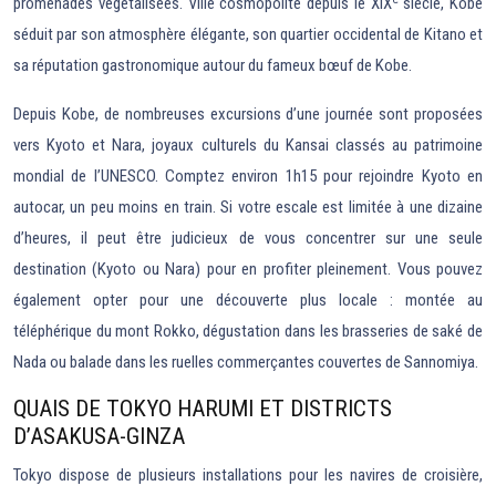
promenades végétalisées. Ville cosmopolite depuis le XIX
siècle, Kobe
séduit par son atmosphère élégante, son quartier occidental de Kitano et
sa réputation gastronomique autour du fameux bœuf de Kobe.
Depuis Kobe, de nombreuses excursions d’une journée sont proposées
vers Kyoto et Nara, joyaux culturels du Kansai classés au patrimoine
mondial de l’UNESCO. Comptez environ 1h15 pour rejoindre Kyoto en
autocar, un peu moins en train. Si votre escale est limitée à une dizaine
d’heures, il peut être judicieux de vous concentrer sur une seule
destination (Kyoto ou Nara) pour en profiter pleinement. Vous pouvez
également opter pour une découverte plus locale : montée au
téléphérique du mont Rokko, dégustation dans les brasseries de saké de
Nada ou balade dans les ruelles commerçantes couvertes de Sannomiya.
QUAIS DE TOKYO HARUMI ET DISTRICTS
D’ASAKUSA-GINZA
Tokyo dispose de plusieurs installations pour les navires de croisière,